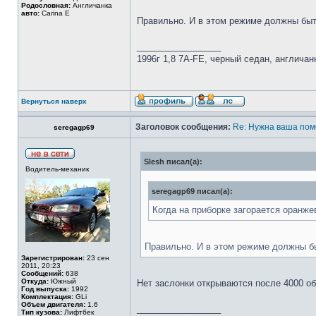
Родословная:
Англичанка
авто:
Carina E
Правильно. И в этом режиме должны быт
_________________
1996г 1,8 7A-FE, черный седан, англичан
Вернуться наверх
Заголовок сообщения:
Re: Нужна ваша пом
seregagp69
Slesh писал(а):
Водитель-механик
seregagp69 писал(а):
Когда на приборке загорается оранже
Правильно. И в этом режиме должны б
Зарегистрирован:
23 сен
2011, 20:23
Сообщений:
638
Откуда:
Южный
Нет заслонки открываются после 4000 об
Год выпуска:
1992
Комплектация:
GLi
Объем двигателя:
1.6
_________________
Тип кузова:
Лифтбек