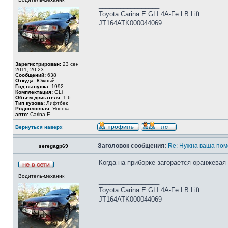
_________________
Toyota Carina E GLI 4A-Fe LB Lift
JT164ATK000044069
Зарегистрирован:
23 сен
2011, 20:23
Сообщений:
638
Откуда:
Южный
Год выпуска:
1992
Комплектация:
GLi
Объем двигателя:
1.6
Тип кузова:
Лифтбек
Родословная:
Японка
авто:
Carina E
Вернуться наверх
Заголовок сообщения:
Re: Нужна ваша пом
seregagp69
Когда на приборке загорается оранжевая
Водитель-механик
_________________
Toyota Carina E GLI 4A-Fe LB Lift
JT164ATK000044069