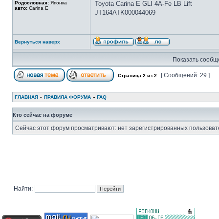
Родословная:
Японка
Toyota Carina E GLI 4A-Fe LB Lift
авто:
Carina E
JT164ATK000044069
Вернуться наверх
Показать сообще
[ Сообщений: 29 ]
Страница
2
из
2
ГЛАВНАЯ
»
ПРАВИЛА ФОРУМА
»
FAQ
Кто сейчас на форуме
Сейчас этот форум просматривают: нет зарегистрированных пользовате
Найти: