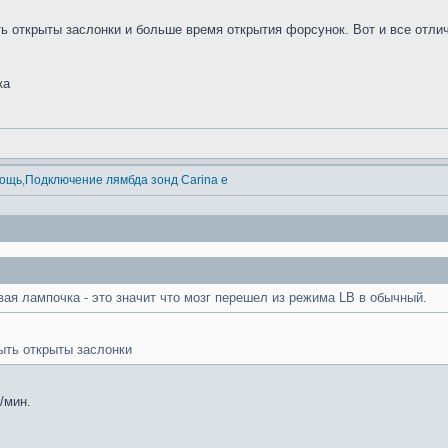
ь открыты заслонки и больше время открытия форсунок. Вот и все отли
ка
ощь,Подключение лямбда зонд Carina e
вая лампочка - это значит что мозг перешел из режима LB в обычный.
ыть открыты заслонки
/мин.