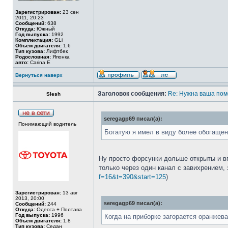
Зарегистрирован:
23 сен
2011, 20:23
Сообщений:
638
Откуда:
Южный
Год выпуска:
1992
Комплектация:
GLi
Объем двигателя:
1.6
Тип кузова:
Лифтбек
Родословная:
Японка
авто:
Carina E
Вернуться наверх
Заголовок сообщения:
Re: Нужна ваша пом
Slesh
seregagp69 писал(а):
Понимающий водитель
Богатую я имел в виду более обогащен
Ну просто форсунки дольше открыты и в
только через один канал с завихрением,
f=16&t=390&start=125
)
Зарегистрирован:
13 авг
2013, 20:00
seregagp69 писал(а):
Сообщений:
244
Откуда:
Одесса + Полтава
Год выпуска:
1996
Когда на приборке загорается оранжева
Объем двигателя:
1.8
Тип кузова:
Седан