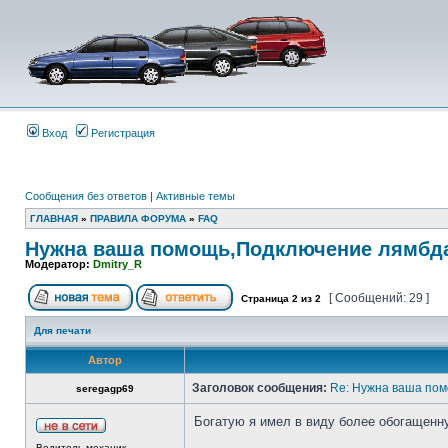
Вход
Регистрация
Сообщения без ответов
|
Активные темы
ГЛАВНАЯ
»
ПРАВИЛА ФОРУМА
»
FAQ
Нужна ваша помощь,Подключение лямбда 
Модератор:
Dmitry_R
[ Сообщений: 29 ]
Страница
2
из
2
Для печати
Автор
Заголовок сообщения:
Re: Нужна ваша пом
seregagp69
Богатую я имел в виду более обогащенну
Водитель-механик