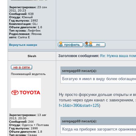
Зарегистрирован:
23 сен
2011, 20:23
Сообщений:
638
Откуда:
Южный
Год выпуска:
1992
Комплектация:
GLi
Объем двигателя:
1.6
Тип кузова:
Лифтбек
Родословная:
Японка
авто:
Carina E
Вернуться наверх
Заголовок сообщения:
Re: Нужна ваша пом
Slesh
seregagp69 писал(а):
Понимающий водитель
Богатую я имел в виду более обогащен
Ну просто форсунки дольше открыты и в
только через один канал с завихрением,
f=16&t=390&start=125
)
Зарегистрирован:
13 авг
2013, 20:00
seregagp69 писал(а):
Сообщений:
244
Откуда:
Одесса + Полтава
Год выпуска:
1996
Когда на приборке загорается оранжева
Объем двигателя:
1.8
Тип кузова:
Седан