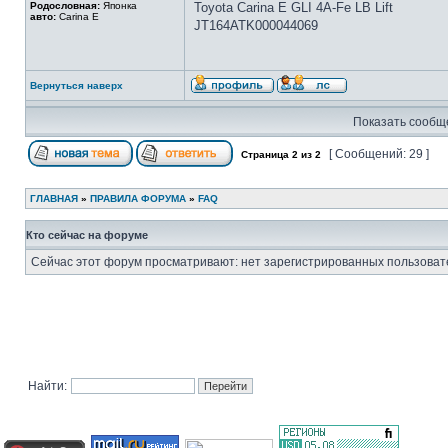
Родословная:
Японка
Toyota Carina E GLI 4A-Fe LB Lift
авто:
Carina E
JT164ATK000044069
Вернуться наверх
Показать сообще
[ Сообщений: 29 ]
Страница
2
из
2
ГЛАВНАЯ
»
ПРАВИЛА ФОРУМА
»
FAQ
Кто сейчас на форуме
Сейчас этот форум просматривают: нет зарегистрированных пользовате
Найти: