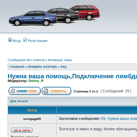
Вход
Регистрация
Сообщения без ответов
|
Активные темы
ГЛАВНАЯ
»
ПРАВИЛА ФОРУМА
»
FAQ
Нужна ваша помощь,Подключение лямбда 
Модератор:
Dmitry_R
[ Сообщений: 29 ]
Страница
2
из
2
Для печати
Автор
Заголовок сообщения:
Re: Нужна ваша пом
seregagp69
Богатую я имел в виду более обогащенну
Водитель-механик