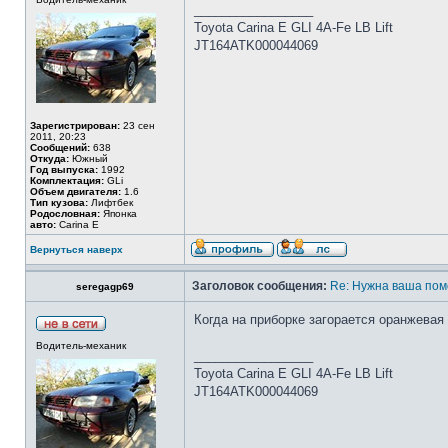
_________________
Toyota Carina E GLI 4A-Fe LB Lift
JT164ATK000044069
Зарегистрирован:
23 сен
2011, 20:23
Сообщений:
638
Откуда:
Южный
Год выпуска:
1992
Комплектация:
GLi
Объем двигателя:
1.6
Тип кузова:
Лифтбек
Родословная:
Японка
авто:
Carina E
Вернуться наверх
Заголовок сообщения:
Re: Нужна ваша пом
seregagp69
Когда на приборке загорается оранжевая
Водитель-механик
_________________
Toyota Carina E GLI 4A-Fe LB Lift
JT164ATK000044069