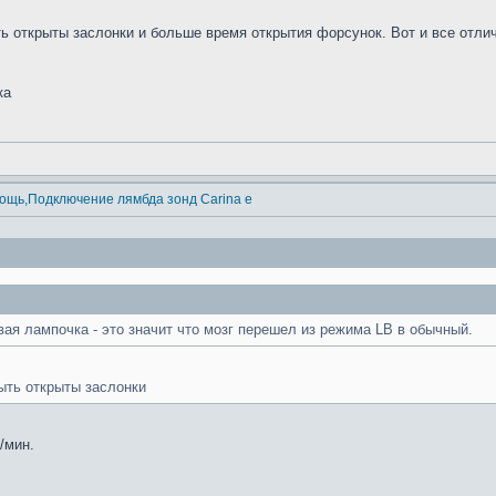
ь открыты заслонки и больше время открытия форсунок. Вот и все отли
ка
ощь,Подключение лямбда зонд Carina e
вая лампочка - это значит что мозг перешел из режима LB в обычный.
ыть открыты заслонки
/мин.