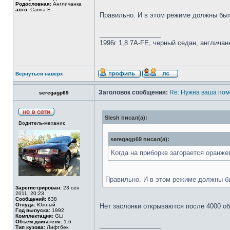
Родословная:
Англичанка
авто:
Carina E
Правильно. И в этом режиме должны быт
_________________
1996г 1,8 7A-FE, черный седан, англичан
Вернуться наверх
Заголовок сообщения:
Re: Нужна ваша пом
seregagp69
Slesh писал(а):
Водитель-механик
seregagp69 писал(а):
Когда на приборке загорается оранже
Правильно. И в этом режиме должны б
Зарегистрирован:
23 сен
2011, 20:23
Сообщений:
638
Откуда:
Южный
Нет заслонки открываются после 4000 об
Год выпуска:
1992
Комплектация:
GLi
Объем двигателя:
1.6
_________________
Тип кузова:
Лифтбек