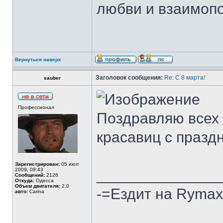
любви и взаимопон
Вернуться наверх
Заголовок сообщения:
Re: С 8 марта!
sauber
Профессионал
Поздравляю всех 
красавиц с празд
Зарегистрирован:
05 июл
2009, 08:43
______________
Сообщений:
2126
Откуда:
Одесса
Объем двигателя:
2.0
-=Ездит на Rymax 
авто:
Carina