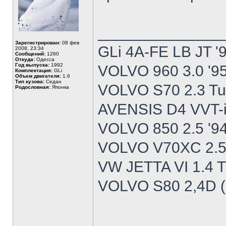
______________
Зарегистрирован:
08 фев
GLi 4A-FE LB JT '
2008, 23:34
Сообщений:
1260
Откуда:
Одесса
Год выпуска:
1992
VOLVO 960 3.0 '9
Комплектация:
GLi
Объем двигателя:
1.6
Тип кузова:
Седан
VOLVO S70 2.3 Tu
Родословная:
Японка
AVENSIS D4 VVT-i
VOLVO 850 2.5 '9
VOLVO V70XC 2.5T
VW JETTA VI 1.4 T
VOLVO S80 2,4D (