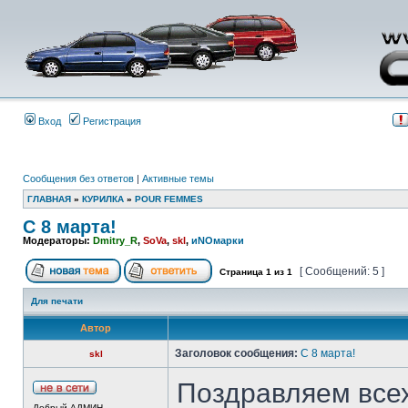
Вход
Регистрация
Сообщения без ответов
|
Активные темы
ГЛАВНАЯ
»
КУРИЛКА
»
POUR FEMMES
С 8 марта!
Модераторы:
Dmitry_R
,
SoVa
,
skl
,
иNOмарки
[ Сообщений: 5 ]
Страница
1
из
1
Для печати
Автор
Заголовок сообщения:
С 8 марта!
skl
Поздравляем всех
Добрый АДМИН