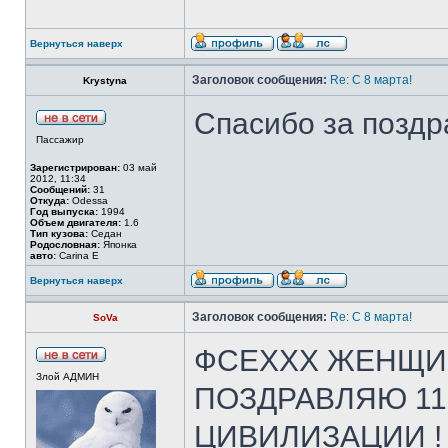
Вернуться наверх
Заголовок сообщения:
Re: С 8 марта!
Krystyna
Спасибо за поздра
Пассажир
Зарегистрирован:
03 май
2012, 11:34
Сообщений:
31
Откуда:
Odessa
Год выпуска:
1994
Объем двигателя:
1.6
Тип кузова:
Седан
Родословная:
Японка
авто:
Carina E
Вернуться наверх
Заголовок сообщения:
Re: С 8 марта!
SoVa
ФСЕХХХ ЖЕНЩИН
Злой АДМИН
ПОЗДРАВЛЯЮ 11-
ЦИВИЛИЗАЦИИ !