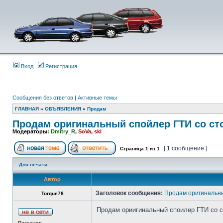
Вход
Регистрация
Сообщения без ответов
|
Активные темы
ГЛАВНАЯ
»
ОБЪЯВЛЕНИЯ
»
Продам
Продам оригинальный спойлер ГТИ со ст
Модераторы:
Dmitry_R
,
SoVa
,
skl
[ 1 сообщение ]
Страница
1
из
1
Для печати
Автор
Заголовок сообщения:
Продам оригинальны
Torque78
Продам ориигинальный споилер ГТИ со ст
Пассажир