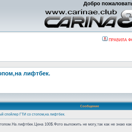
Добро пожаловат
ПРАВИЛА 
опом,на лифтбек.
Сообщение
й спойлер ГТИ со стопом,на лифтбек.
опом.На лифтбек.Цена 100$.Фото выложить не могу,так как не знаю как