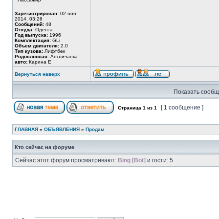
Зарегистрирован:
02 ноя
2014, 03:26
Сообщений:
48
Откуда:
Одесса
Год выпуска:
1996
Комплектация:
GLi
Объем двигателя:
2.0
Тип кузова:
Лифтбек
Родословная:
Англичанка
авто:
Карина Е
Вернуться наверх
Показать сообщ
[ 1 сообщение ]
Страница
1
из
1
ГЛАВНАЯ
»
ОБЪЯВЛЕНИЯ
»
Продам
Кто сейчас на форуме
Сейчас этот форум просматривают:
Bing [Bot]
и гости: 5