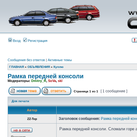
Вход
Регистрация
Сообщения без ответов
|
Активные темы
ГЛАВНАЯ
»
ОБЪЯВЛЕНИЯ
»
Куплю
Рамка передней консоли
Модераторы:
Dmitry_R
,
SoVa
,
skl
[ 1 сообщение ]
Страница
1
из
1
Для печати
Автор
Заголовок сообщения:
Рамка передней кон
ZZ-Top
Рамка передней консоли. Сломали горе а
Пассажир