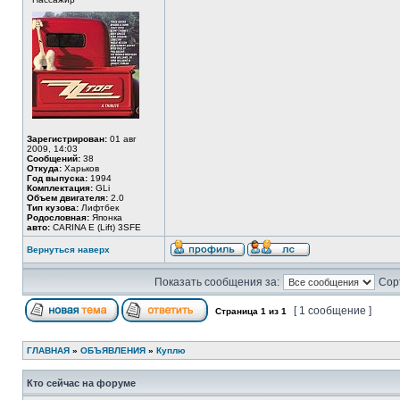
Зарегистрирован:
01 авг
2009, 14:03
Сообщений:
38
Откуда:
Харьков
Год выпуска:
1994
Комплектация:
GLi
Объем двигателя:
2.0
Тип кузова:
Лифтбек
Родословная:
Японка
авто:
CARINA E (Lift) 3SFE
Вернуться наверх
Показать сообщения за:
Сор
[ 1 сообщение ]
Страница
1
из
1
ГЛАВНАЯ
»
ОБЪЯВЛЕНИЯ
»
Куплю
Кто сейчас на форуме