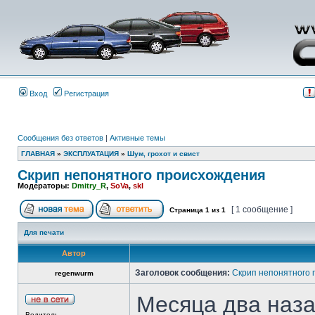
Вход
Регистрация
Сообщения без ответов
|
Активные темы
ГЛАВНАЯ
»
ЭКСПЛУАТАЦИЯ
»
Шум, грохот и свист
Скрип непонятного происхождения
Модераторы:
Dmitry_R
,
SoVa
,
skl
[ 1 сообщение ]
Страница
1
из
1
Для печати
Автор
Заголовок сообщения:
Скрип непонятного
regenwurm
Месяца два наз
Водитель