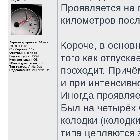
Проявляется на г
километров посл
Короче, в основ
Зарегистрирован:
24 янв
2018, 14:18
Сообщений:
139
Откуда:
Николаев
того как отпуск
Год выпуска:
1994
Комплектация:
GLi
Объем двигателя:
2.0
Тип кузова:
Лифтбек
проходит. Причё
Родословная:
Англичанка
и при интенсивн
Иногда проявляе
Был на четырёх С
колодки (колодки
типа цепляются 