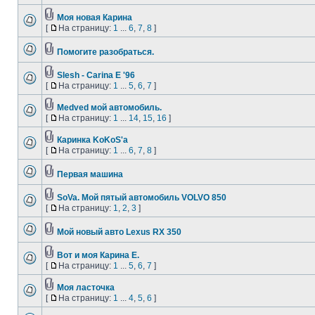
Моя новая Карина
[
На страницу:
1
...
6
,
7
,
8
]
Помогите разобраться.
Slesh - Carina E '96
[
На страницу:
1
...
5
,
6
,
7
]
Medved мой автомобиль.
[
На страницу:
1
...
14
,
15
,
16
]
Каринка KoKoS'a
[
На страницу:
1
...
6
,
7
,
8
]
Первая машина
SoVa. Мой пятый автомобиль VOLVO 850
[
На страницу:
1
,
2
,
3
]
Мой новый авто Lexus RX 350
Вот и моя Карина Е.
[
На страницу:
1
...
5
,
6
,
7
]
Моя ласточка
[
На страницу:
1
...
4
,
5
,
6
]