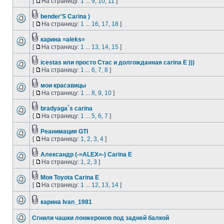
[
На страницу:
1
...
9
,
10
,
11
]
bender'S Carina )
[
На страницу:
1
...
16
,
17
,
18
]
карина =aleks=
[
На страницу:
1
...
13
,
14
,
15
]
icestas или просто Стас и долгожданная carina E )))
[
На страницу:
1
...
6
,
7
,
8
]
мои красавицы
[
На страницу:
1
...
8
,
9
,
10
]
bradyaga`s carina
[
На страницу:
1
...
5
,
6
,
7
]
Реанимация GTI
[
На страницу:
1
,
2
,
3
,
4
]
Александр (-=ALEX=-) Carina E
[
На страницу:
1
,
2
,
3
]
Моя Toyota Carina E
[
На страницу:
1
...
12
,
13
,
14
]
карина Ivan_1981
Сгнили чашки лонжеронов под задней балкой