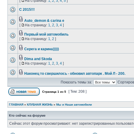
[
На страницу:
1
,
2
,
3
,
4
,
5
]
С 2015!!!
Auto_demon & carina e
[
На страницу:
1
,
2
,
3
,
4
]
Первый мой автомобиль
[
На страницу:
1
,
2
]
Серега и карина)))))
Dima and Skoda
[
На страницу:
1
,
2
,
3
,
4
]
Наконец то свершилось - обновил автопарк . Мой Л - 200.
Показать темы за:
Сортиров
[ Тем: 208 ]
Страница
1
из
5
ГЛАВНАЯ
»
КЛУБНАЯ ЖИЗНЬ
»
Мы и Наши автомобили
Кто сейчас на форуме
Сейчас этот форум просматривают: нет зарегистрированных пользовате