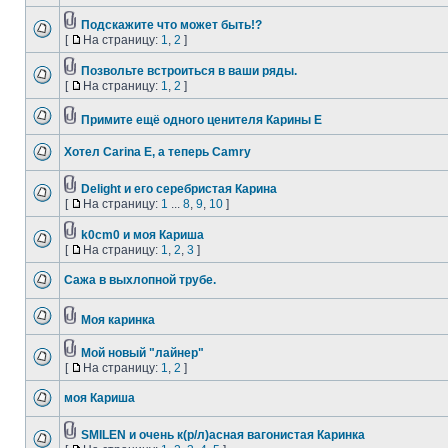
Подскажите что может быть!?
[
На страницу:
1
,
2
]
Позвольте встроиться в ваши ряды.
[
На страницу:
1
,
2
]
Примите ещё одного ценителя Карины Е
Хотел Carina E, а теперь Camry
Delight и его серебристая Карина
[
На страницу:
1
...
8
,
9
,
10
]
k0cm0 и моя Кариша
[
На страницу:
1
,
2
,
3
]
Сажа в выхлопной трубе.
Моя каринка
Мой новый "лайнер"
[
На страницу:
1
,
2
]
моя Кариша
SMILEN и очень к(р/л)асная вагонистая Каринка