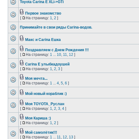
Toyota Carina E XLi->GTi
Первое знакомство
[
На страницу:
1
,
2
]
Принимайте в свои ряды Carina-водов.
Макс и Carina Eшка
Поздравляем с Днем Рождения !!!
[
На страницу:
1
...
10
,
11
,
12
]
Carina E улыбкадоушей
[
На страницу:
1
,
2
,
3
]
Моя мечта...
[
На страницу:
1
...
4
,
5
,
6
]
Мой новый кораблик :)
Моя TOYOTA_Руслан
[
На страницу:
1
,
2
,
3
,
4
]
Моя Кариша :)
[
На страницу:
1
,
2
]
Мой самолётик!!!
[
На страницу:
1
...
11
,
12
,
13
]