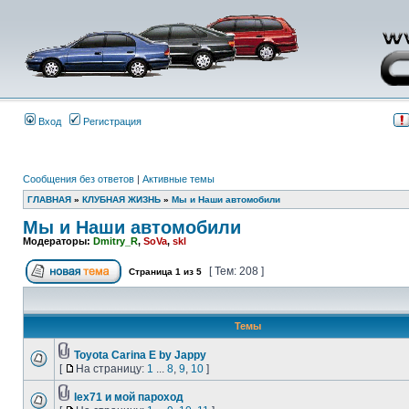
Вход
Регистрация
Сообщения без ответов
|
Активные темы
ГЛАВНАЯ
»
КЛУБНАЯ ЖИЗНЬ
»
Мы и Наши автомобили
Мы и Наши автомобили
Модераторы:
Dmitry_R
,
SoVa
,
skl
[ Тем: 208 ]
Страница
1
из
5
Темы
Toyota Carina E by Jappy
[
На страницу:
1
...
8
,
9
,
10
]
lex71 и мой пароход