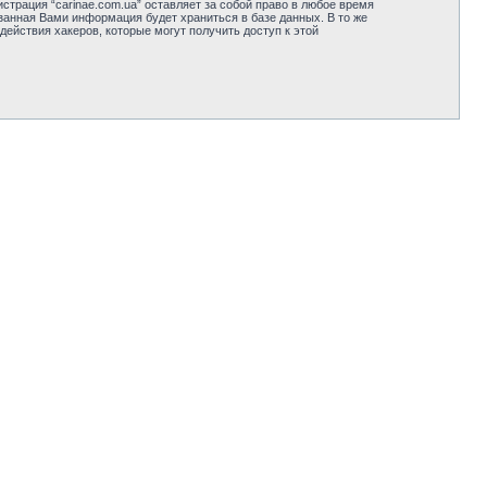
страция “carinae.com.ua” оставляет за собой право в любое время
занная Вами информация будет храниться в базе данных. В то же
действия хакеров, которые могут получить доступ к этой