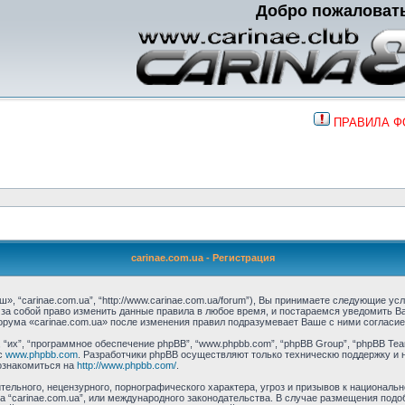
Добро пожаловат
ПРАВИЛА 
carinae.com.ua - Регистрация
», “carinae.com.ua”, “http://www.carinae.com.ua/forum”), Вы принимаете следующие ус
м за собой право изменить данные правила в любое время, и постараемся уведомить 
орума «carinae.com.ua» после изменения правил подразумевает Ваше с ними согласие
их”, “программное обеспечение phpBB”, “www.phpbb.com”, “phpBB Group”, “phpBB Tea
с
www.phpbb.com
. Разработчики phpBB осуществляют только техническю поддержку и 
ознакомиться на
http://www.phpbb.com/
.
ельного, нецензурного, порнографического характера, угроз и призывов к националь
ма “carinae.com.ua”, или международного законодательства. В случае размещения п