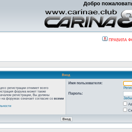
Добро пожаловат
ПРАВИЛА 
Вход
Имя пользователя:
Реги
цесс регистрации отнимет всего
нистрация форума может также
Пароль:
началом регистрации, Вы должны
Забы
е на форумах означает согласие со
всеми
Ав
льности
Ск