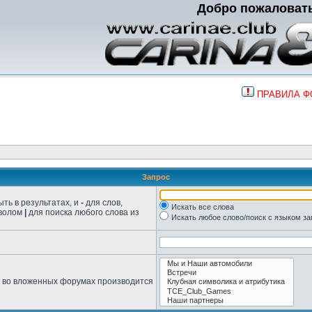
Добро пожаловат
ПРАВИЛА 
Запрос
ть в результатах, и
-
для слов,
Искать все слова
мволом
|
для поиска любого слова из
Искать любое слово/поиск с языком з
к во вложенных форумах производится