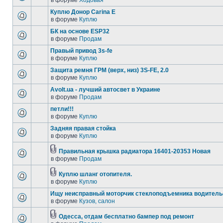
в форуме
Ходовая
Куплю Донор Carina E
в форуме
Куплю
БК на основе ESP32
в форуме
Продам
Правый привод 3s-fe
в форуме
Куплю
Защита ремня ГРМ (верх, низ) 3S-FE, 2.0
в форуме
Куплю
Avolt.ua - лучший автосвет в Украине
в форуме
Продам
петли!!!
в форуме
Куплю
Задняя правая стойка
в форуме
Куплю
Правильная крышка радиатора 16401-20353 Новая
в форуме
Продам
Куплю шланг отопителя.
в форуме
Куплю
Ищу неисправный моторчик стеклоподъемника водитель
в форуме
Кузов, салон
Одесса, отдам бесплатно бампер под ремонт