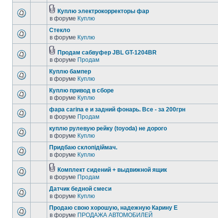
Куплю электрокорректоры фар
в форуме
Куплю
Стекло
в форуме
Куплю
Продам сабвуфер JBL GT-1204BR
в форуме
Продам
Куплю бампер
в форуме
Куплю
Куплю привод в сборе
в форуме
Куплю
фара carina e и задний фонарь. Все - за 200грн
в форуме
Продам
куплю рулевую рейку (toyoda) не дорого
в форуме
Куплю
Придбаю склопідіймач.
в форуме
Куплю
Комплект сидений + выдвижной ящик
в форуме
Продам
Датчик бедной смеси
в форуме
Куплю
Продаю свою хорошую, надежную Карину Е
в форуме
ПРОДАЖА АВТОМОБИЛЕЙ