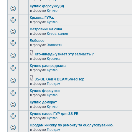
Куплю форсунку(и)
в форуме
Куплю
Крышка ГУРа.
в форуме
Куплю
Ветровики на окна
в форуме
Кузов, салон
Лобовое
в форуме
Запчасти
Кто-нибудь узнает эту запчасть ?
в форуме
Курилка
Куплю распредвалы
в форуме
Куплю
3S-GE Gen 4 BEAMS/Red Top
в форуме
Продам
Куплю форсунки
в форуме
Куплю
Куплю домкрат
в форуме
Куплю
Куплю насос ГУР для 3S-FE
в форуме
Куплю
Продам книжку по ремонту та обслуговуванню.
в форуме
Продам