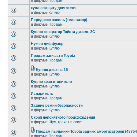
в форуме
Продам
куплю защиту двигателя
в форуме
Куплю
Переднюю панель (телевизор)
в форуме
Продам
Куплю генератор Тойота дизель 2С
в форуме
Куплю
Нужен диффузор
в форуме
Куплю
Продам запчасти Toyota
в форуме
Продам
Куплю диск на 15
в форуме
Куплю
Куплю кран отопителя
в форуме
Куплю
Испаритель
в форуме
Продам
Задние ремни безопасности
в форуме
Куплю
Скрип непонятного происхождения
в форуме
Шум, грохот и свист
Продам пыльники Toyota задних амортизаторов (48754
в форуме
Продам