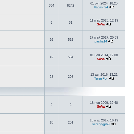
01 окт 2024, 18:25
354
8242
Vadim_24
11 мар 2013, 12:19
5
31
SoVa
17 май 2017, 20:59
26
532
pasha14
01 ноя 2014, 12:00
42
554
SoVa
13 авг 2016, 13:21
28
208
TarasFor
18 ноя 2009, 19:40
2
2
SoVa
15 мар 2017, 16:19
18
201
seregagp69