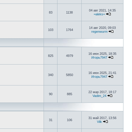
04 авг 2021, 14:35
83
1138
=aleks=
14 авг 2020, 09:03
103
1764
regenwurm
16 июн 2025, 18:35
825
4979
Игорь7947
16 июн 2025, 21:41
340
5850
Игорь7947
22 мар 2017, 18:17
90
885
Vadim_24
31 май 2017, 13:56
31
106
Vilk