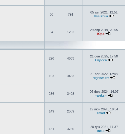
05 авг 2021, 12:51
56
791
VseStoua
29 апр 2019, 20:55
64
1252
Юра
21 сен 2025, 17:50
220
4663
Одесса
21 авг 2022, 12:48
153
3433
regenwurm
06 фев 2024, 14:07
236
3403
=aleks=
19 июн 2020, 18:54
149
2589
smart
20 дек 2021, 17:37
131
3750
виха