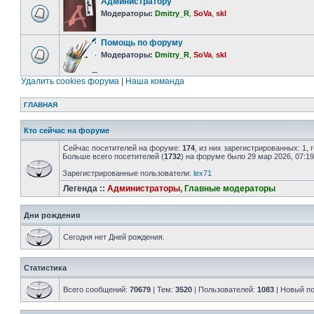
Администратору
Модераторы:
Dmitry_R
,
SoVa
,
skl
Помощь по форуму
Модераторы:
Dmitry_R
,
SoVa
,
skl
Удалить cookies форума
|
Наша команда
ГЛАВНАЯ
Кто сейчас на форуме
Сейчас посетителей на форуме:
174
, из них зарегистрированных: 1,
Больше всего посетителей (
1732
) на форуме было 29 мар 2026, 07:19
Зарегистрированные пользователи:
lex71
Легенда ::
Администраторы
,
Главные модераторы
Дни рождения
Сегодня нет Дней рождения.
Статистика
Всего сообщений:
70679
| Тем:
3520
| Пользователей:
1083
| Новый п