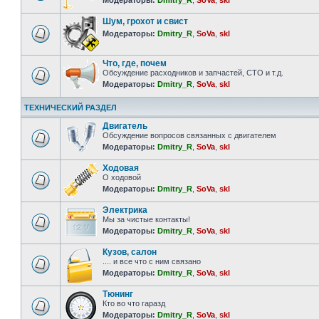
Модераторы:
Dmitry_R
,
SoVa
,
skl
Шум, грохот и свист
Модераторы:
Dmitry_R
,
SoVa
,
skl
Что, где, почем
Обсуждение расходников и запчастей, СТО и т.д.
Модераторы:
Dmitry_R
,
SoVa
,
skl
ТЕХНИЧЕСКИЙ РАЗДЕЛ
Двигатель
Обсуждение вопросов связанных с двигателем
Модераторы:
Dmitry_R
,
SoVa
,
skl
Ходовая
О ходовой
Модераторы:
Dmitry_R
,
SoVa
,
skl
Электрика
Мы за чистые контакты!
Модераторы:
Dmitry_R
,
SoVa
,
skl
Кузов, салон
.... и все что с ним связано
Модераторы:
Dmitry_R
,
SoVa
,
skl
Тюнинг
Кто во что гаразд
Модераторы:
Dmitry_R
,
SoVa
,
skl