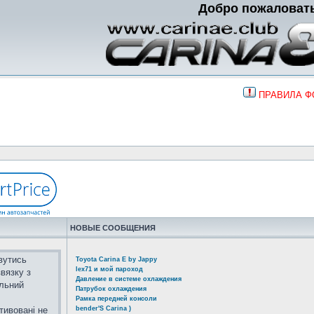
Добро пожаловат
ПРАВИЛА 
НОВЫЕ СООБЩЕНИЯ
вутись
Toyota Carina E by Jappy
lex71 и мой пароход
вязку з
Давление в системе охлаждения
альний
Патрубок охлаждения
Рамка передней консоли
тивовані не
bender'S Carina )