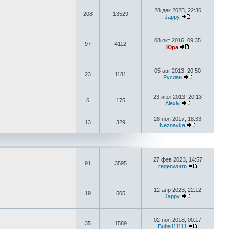
28 дек 2025, 22:36
208
13529
Jappy
08 окт 2016, 09:35
97
4112
Юра
05 авг 2013, 20:50
23
1181
Руслан
23 июл 2013, 20:13
6
175
Alexiy
28 ноя 2017, 18:33
13
329
Neznayka
27 фев 2023, 14:57
91
3595
regenwurm
12 апр 2023, 22:12
19
505
Jappy
02 ноя 2018, 00:17
35
1589
Buba111111