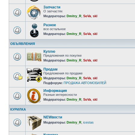
Запчасти
О запчастях
Модераторы:
Dmitry_R
,
SoVa
,
skl
Разное
все остальное
Модераторы:
Dmitry_R
,
SoVa
,
skl
ОБЪЯВЛЕНИЯ
Куплю
Предложения по покупке
Модераторы:
Dmitry_R
,
SoVa
,
skl
Продам
Предложения по продаже
Модераторы:
Dmitry_R
,
SoVa
,
skl
Подфорум:
ПРОДАЖА АВТОМОБИЛЕЙ
Информация
Разные интересности
Модераторы:
Dmitry_R
,
SoVa
,
skl
КУРИЛКА
NEWвости
Модераторы:
Dmitry_R
,
icestas