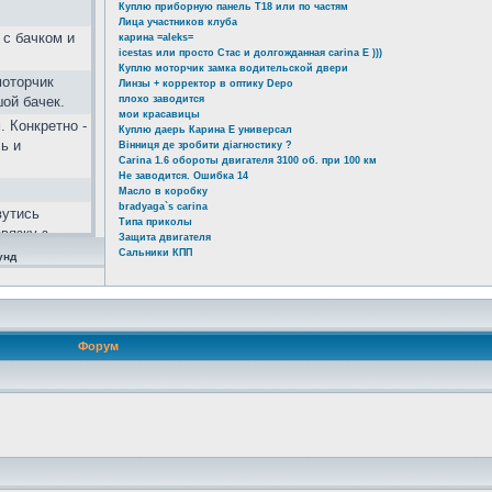
Куплю приборную панель Т18 или по частям
Лица участников клуба
 с бачком и
карина =aleks=
icestas или просто Стас и долгожданная carina E )))
Куплю моторчик замка водительской двери
моторчик
Линзы + корректор в оптику Depo
шой бачек.
плохо заводится
мои красавицы
. Конкретно -
Куплю даерь Карина Е универсал
ь и
Вінниця де зробити діагностику ?
Carina 1.6 обороты двигателя 3100 об. при 100 км
Не заводится. Ошибка 14
Масло в коробку
bradyaga`s carina
вутись
Типа приколы
вязку з
Защита двигателя
альний
Сальники КПП
унд
тивовані не
 zA&lang=ru
Форум
ь!!! 2 года
ой...