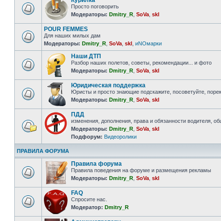
Курилка
Просто поговорить
Модераторы:
Dmitry_R
,
SoVa
,
skl
POUR FEMMES
Для наших милых дам
Модераторы:
Dmitry_R
,
SoVa
,
skl
,
иNOмарки
Наши ДТП
Разбор наших полетов, советы, рекомендации... и фото
Модераторы:
Dmitry_R
,
SoVa
,
skl
Юридическая поддержка
Юристы и просто знающие подскажите, посоветуйте, порек
Модераторы:
Dmitry_R
,
SoVa
,
skl
ПДД
изменения, дополнения, права и обязанности водителя, о
Модераторы:
Dmitry_R
,
SoVa
,
skl
Подфорум:
Видеоролики
ПРАВИЛА ФОРУМА
Правила форума
Правила поведения на форуме и размещения рекламы
Модераторы:
Dmitry_R
,
SoVa
,
skl
FAQ
Спросите нас.
Модератор:
Dmitry_R