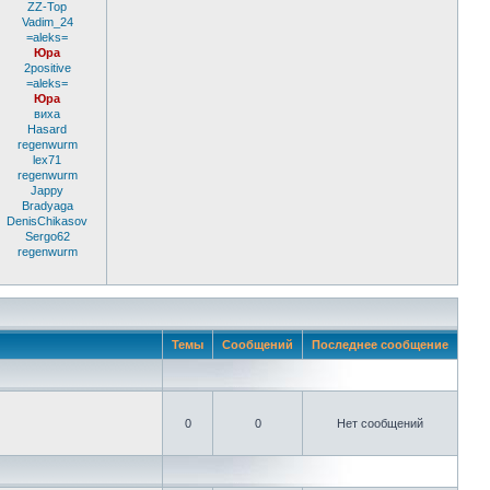
ZZ-Top
Vadim_24
=aleks=
Юра
2positive
=aleks=
Юра
виха
Hasard
regenwurm
lex71
regenwurm
Jappy
Bradyaga
DenisChikasov
Sergo62
regenwurm
Темы
Сообщений
Последнее сообщение
0
0
Нет сообщений