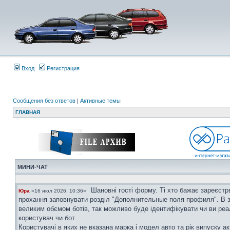
Вход
Регистрация
Сообщения без ответов
|
Активные темы
ГЛАВНАЯ
МИНИ-ЧАТ
Шановні гості форму. Ті хто бажає зареєстр
Юра
«16 июл 2026, 10:36»
прохання заповнувати розділ "Дополнительные поля профиля". В з
великим обємом ботів, так можливо буде ідентифікувати чи ви ре
користувач чи бот.
Користувачі в яких не вказана марка і модел авто та рік випуску ак