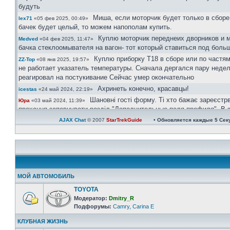
будуть
Миша, если моторчик будет только в сборе
lex71
«05 фев 2025, 00:49»
бачек будет целый, то можем напополам купить.
Куплю моторчик переднеих дворников и 
Medved
«04 фев 2025, 11:47»
бачка стеклоомывателя на вагон- тот который ставиться под боль
Куплю приборку Т18 в сборе или по частям
ZZ-Top
«08 янв 2025, 19:57»
не работает указатель температуры. Сначала дергался пару недел
реагировал на постукивание Сейчас умер окончательно
Ахринеть конечно, красавцы!
icestas
«24 май 2024, 22:19»
Шановні гості форму. Ті хто бажає зареєстр
Юра
«03 май 2024, 11:39»
прохання заповнувати розділ "Дополнительные поля профиля". В з
великим обємом ботів, так можливо буде ідентифікувати чи ви ре
AJAX Chat
© 2007
StarTrekGuide
• Обновляется каждые
5
Сек
користувач чи бот.
Користувачі в яких не вказана марка і модел авто та рік випуску ак
будуть.
https://invite.viber.com/?g2=AQAtPOOoAP ...
Юра
«08 апр 2024, 21:08»
велкам)))
Юра
«08 апр 2024, 21:06»
МОЙ АВТОМОБИЛЬ
Зараз всі у групі вайбер
Юра
«08 апр 2024, 21:06»
TOYOTA
Ау люди! Наверно кариноводов не осталос
Одесса
«07 апр 2024, 21:31»
Модератор:
Dmitry_R
тишина
Подфорумы:
Camry
,
Carina E
Актуально...
сергей30
«01 ноя 2022, 22:41»
КЛУБНАЯ ЖИЗНЬ
Ищу ковролин хетчбек, с одной перемычк
сергей30
«04 окт 2022, 16:49»