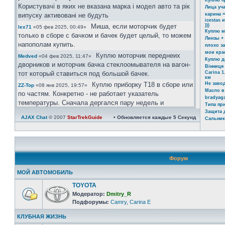
Куплю п
Користувачі в яких не вказана марка і модел авто та рік
Лица уч
випуску активовані не будуть
карина =
icestas 
Миша, если моторчик будет
)))
lex71
«05 фев 2025, 00:49»
Куплю м
только в сборе с бачком и бачек будет целый, то можем
Линзы +
напополам купить.
плохо з
мои кра
Куплю моторчик переднеих
Medved
«04 фев 2025, 11:47»
Куплю д
дворников и моторчик бачка стеклоомывателя на вагон-
Вінниця 
тот который ставиться под большой бачек.
Carina 1
км
Куплю приборку Т18 в сборе или
Не заво
ZZ-Top
«08 янв 2025, 19:57»
Масло в
по частям. Конкретно - не работает указатель
bradyaga
температуры. Сначала дергался пару недель и
Типа пр
реагировал на постукивание Сейчас умер окончательно
Защита 
AJAX Chat
© 2007
StarTrekGuide
• Обновляется каждые
5
Секунд
Сальник
Ахринеть конечно, красавцы!
icestas
«24 май 2024, 22:19»
Шановні гості форму. Ті хто
Юра
«03 май 2024, 11:39»
бажає зареєстрвутись прохання заповнувати розділ
"Дополнительные поля профиля". В звязку з великим
Форум
обємом ботів, так можливо буде ідентифікувати чи ви
реальний користувач чи бот.
МОЙ АВТОМОБИЛЬ
Користувачі в яких не вказана марка і модел авто та рік
TOYOTA
випуску активовані не будуть.
Модератор:
Dmitry_R
https://invite.viber.com/?
Юра
«08 апр 2024, 21:08»
Подфорумы:
Camry
,
Carina E
g2=AQAtPOOoAP ... zA&lang=ru
КЛУБНАЯ ЖИЗНЬ
велкам)))
Юра
«08 апр 2024, 21:06»