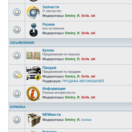
Запчасти
О запчастях
Модераторы:
Dmitry_R
,
SoVa
,
skl
Разное
все остальное
Модераторы:
Dmitry_R
,
SoVa
,
skl
ОБЪЯВЛЕНИЯ
Куплю
Предложения по покупке
Модераторы:
Dmitry_R
,
SoVa
,
skl
Продам
Предложения по продаже
Модераторы:
Dmitry_R
,
SoVa
,
skl
Подфорум:
ПРОДАЖА АВТОМОБИЛЕЙ
Информация
Разные интересности
Модераторы:
Dmitry_R
,
SoVa
,
skl
КУРИЛКА
NEWвости
Модераторы:
Dmitry_R
,
icestas