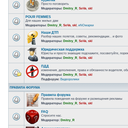
Курилка
Просто поговорить
Модераторы:
Dmitry_R
,
SoVa
,
skl
POUR FEMMES
Для наших милых дам
Модераторы:
Dmitry_R
,
SoVa
,
skl
,
иNOмарки
Наши ДТП
Разбор наших полетов, советы, рекомендации... и фото
Модераторы:
Dmitry_R
,
SoVa
,
skl
Юридическая поддержка
Юристы и просто знающие подскажите, посоветуйте, порек
Модераторы:
Dmitry_R
,
SoVa
,
skl
ПДД
изменения, дополнения, права и обязанности водителя, о
Модераторы:
Dmitry_R
,
SoVa
,
skl
Подфорум:
Видеоролики
ПРАВИЛА ФОРУМА
Правила форума
Правила поведения на форуме и размещения рекламы
Модераторы:
Dmitry_R
,
SoVa
,
skl
FAQ
Спросите нас.
Модератор:
Dmitry_R