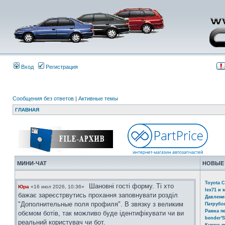
Вход
Регистрация
Сообщения без ответов
|
Активные темы
ГЛАВНАЯ
МИНИ-ЧАТ
НОВЫЕ
Toyota C
Шановні гості форму. Ті хто
Юра
«16 июл 2026, 10:36»
lex71 и 
бажає зареєстрвутись прохання заповнувати розділ
Давлени
"Дополнительные поля профиля". В звязку з великим
Патрубо
Рамка п
обємом ботів, так можливо буде ідентифікувати чи ви
bender'S
реальний користувач чи бот.