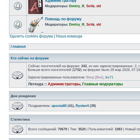
Администратору
Модераторы:
Dmitry_R
,
SoVa
,
skl
Помощь по форуму
Модераторы:
Dmitry_R
,
SoVa
,
skl
Удалить cookies форума
|
Наша команда
ГЛАВНАЯ
Кто сейчас на форуме
Сейчас посетителей на форуме:
242
, из них зарегистрированных: 2,
Больше всего посетителей (
1732
) на форуме было 29 мар 2026, 07:19
Зарегистрированные пользователи:
Bing [Bot]
,
lex71
Легенда ::
Администраторы
,
Главные модераторы
Дни рождения
Поздравляем:
apostallll
(41),
Ryslan4
(39)
Статистика
Всего сообщений:
70679
| Тем:
3520
| Пользователей:
1083
| Новый п