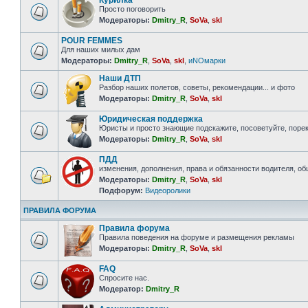
Курилка
Просто поговорить
Модераторы:
Dmitry_R
,
SoVa
,
skl
POUR FEMMES
Для наших милых дам
Модераторы:
Dmitry_R
,
SoVa
,
skl
,
иNOмарки
Наши ДТП
Разбор наших полетов, советы, рекомендации... и фото
Модераторы:
Dmitry_R
,
SoVa
,
skl
Юридическая поддержка
Юристы и просто знающие подскажите, посоветуйте, порек
Модераторы:
Dmitry_R
,
SoVa
,
skl
ПДД
изменения, дополнения, права и обязанности водителя, о
Модераторы:
Dmitry_R
,
SoVa
,
skl
Подфорум:
Видеоролики
ПРАВИЛА ФОРУМА
Правила форума
Правила поведения на форуме и размещения рекламы
Модераторы:
Dmitry_R
,
SoVa
,
skl
FAQ
Спросите нас.
Модератор:
Dmitry_R