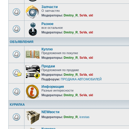
Запчасти
О запчастях
Модераторы:
Dmitry_R
,
SoVa
,
skl
Разное
все остальное
Модераторы:
Dmitry_R
,
SoVa
,
skl
ОБЪЯВЛЕНИЯ
Куплю
Предложения по покупке
Модераторы:
Dmitry_R
,
SoVa
,
skl
Продам
Предложения по продаже
Модераторы:
Dmitry_R
,
SoVa
,
skl
Подфорум:
ПРОДАЖА АВТОМОБИЛЕЙ
Информация
Разные интересности
Модераторы:
Dmitry_R
,
SoVa
,
skl
КУРИЛКА
NEWвости
Модераторы:
Dmitry_R
,
icestas