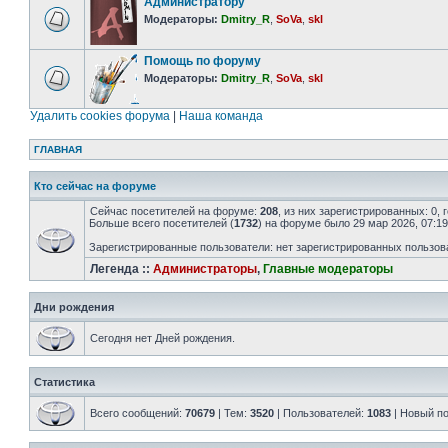
Администратору
Модераторы:
Dmitry_R
,
SoVa
,
skl
Помощь по форуму
Модераторы:
Dmitry_R
,
SoVa
,
skl
Удалить cookies форума
|
Наша команда
ГЛАВНАЯ
Кто сейчас на форуме
Сейчас посетителей на форуме:
208
, из них зарегистрированных: 0,
Больше всего посетителей (
1732
) на форуме было 29 мар 2026, 07:19
Зарегистрированные пользователи: нет зарегистрированных пользов
Легенда ::
Администраторы
,
Главные модераторы
Дни рождения
Сегодня нет Дней рождения.
Статистика
Всего сообщений:
70679
| Тем:
3520
| Пользователей:
1083
| Новый п