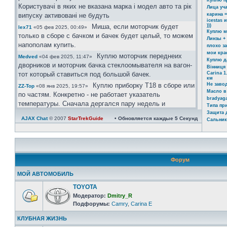
Куплю п
Користувачі в яких не вказана марка і модел авто та рік
Лица уч
випуску активовані не будуть
карина =
icestas 
Миша, если моторчик будет
)))
lex71
«05 фев 2025, 00:49»
Куплю м
только в сборе с бачком и бачек будет целый, то можем
Линзы +
напополам купить.
плохо з
мои кра
Куплю моторчик переднеих
Medved
«04 фев 2025, 11:47»
Куплю д
дворников и моторчик бачка стеклоомывателя на вагон-
Вінниця 
тот который ставиться под большой бачек.
Carina 1
км
Куплю приборку Т18 в сборе или
Не заво
ZZ-Top
«08 янв 2025, 19:57»
Масло в
по частям. Конкретно - не работает указатель
bradyaga
температуры. Сначала дергался пару недель и
Типа пр
реагировал на постукивание Сейчас умер окончательно
Защита 
AJAX Chat
© 2007
StarTrekGuide
• Обновляется каждые
5
Секунд
Сальник
Ахринеть конечно, красавцы!
icestas
«24 май 2024, 22:19»
Шановні гості форму. Ті хто
Юра
«03 май 2024, 11:39»
бажає зареєстрвутись прохання заповнувати розділ
"Дополнительные поля профиля". В звязку з великим
Форум
обємом ботів, так можливо буде ідентифікувати чи ви
реальний користувач чи бот.
МОЙ АВТОМОБИЛЬ
Користувачі в яких не вказана марка і модел авто та рік
TOYOTA
випуску активовані не будуть.
Модератор:
Dmitry_R
https://invite.viber.com/?
Юра
«08 апр 2024, 21:08»
Подфорумы:
Camry
,
Carina E
g2=AQAtPOOoAP ... zA&lang=ru
КЛУБНАЯ ЖИЗНЬ
велкам)))
Юра
«08 апр 2024, 21:06»