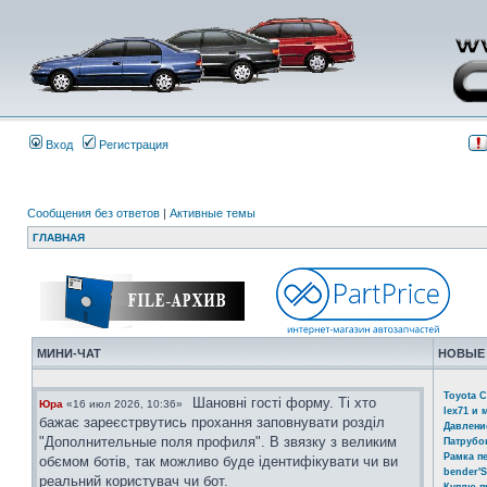
Вход
Регистрация
Сообщения без ответов
|
Активные темы
ГЛАВНАЯ
МИНИ-ЧАТ
НОВЫЕ
Toyota C
Шановні гості форму. Ті хто
Юра
«16 июл 2026, 10:36»
lex71 и 
бажає зареєстрвутись прохання заповнувати розділ
Давлени
"Дополнительные поля профиля". В звязку з великим
Патрубо
Рамка п
обємом ботів, так можливо буде ідентифікувати чи ви
bender'S
реальний користувач чи бот.