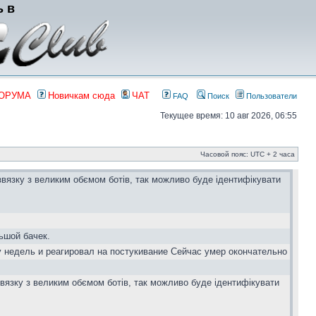
ь в
ФОРУМА
Новичкам сюда
ЧАТ
FAQ
Поиск
Пользователи
Текущее время: 10 авг 2026, 06:55
Часовой пояс: UTC + 2 часа
звязку з великим обємом ботів, так можливо буде ідентифікувати
ьшой бачек.
у недель и реагировал на постукивание Сейчас умер окончательно
вязку з великим обємом ботів, так можливо буде ідентифікувати