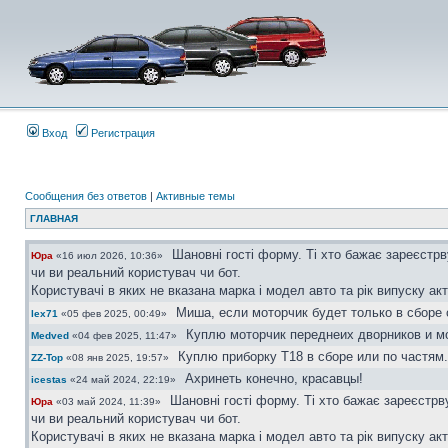
Вход
Регистрация
Сообщения без ответов
|
Активные темы
ГЛАВНАЯ
Шановні гості форму. Ті хто бажає зареєстр
Юра
«16 июл 2026, 10:36»
чи ви реальний користувач чи бот.
Користувачі в яких не вказана марка і модел авто та рік випуску ак
Миша, если моторчик будет только в сборе 
lex71
«05 фев 2025, 00:49»
Куплю моторчик переднеих дворников и мо
Medved
«04 фев 2025, 11:47»
Куплю приборку Т18 в сборе или по частям.
ZZ-Top
«08 янв 2025, 19:57»
Ахринеть конечно, красавцы!
icestas
«24 май 2024, 22:19»
Шановні гості форму. Ті хто бажає зареєстр
Юра
«03 май 2024, 11:39»
чи ви реальний користувач чи бот.
Користувачі в яких не вказана марка і модел авто та рік випуску ак