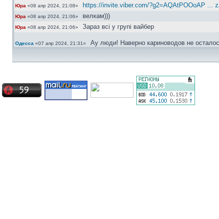
https://invite.viber.com/?g2=AQAtPOOoAP ... 
Юра
«08 апр 2024, 21:08»
велкам)))
Юра
«08 апр 2024, 21:06»
Зараз всі у групі вайбер
Юра
«08 апр 2024, 21:06»
Ау люди! Наверно кариноводов не осталос
Одесса
«07 апр 2024, 21:31»
Актуально...
сергей30
«01 ноя 2022, 22:41»
Ищу ковролин хетчбек, с одной перемычко
сергей30
«04 окт 2022, 16:49»
Датчик АБС правая перед
Bradyaga
«06 май 2022, 07:10»
Какая сторона?
сергей30
«30 апр 2022, 10:40»
Frenkit норм
Юра
«30 апр 2022, 10:31»
из доступного щас предлагают только Fre
Bradyaga
«29 апр 2022, 21:12»
Сергей а номерок датчика есть?
Bradyaga
«29 апр 2022, 21:12»
Поршенёк можно любой, хоть фебест, а ре
сергей30
«29 апр 2022, 20:23»
Брал недавно japancars датчик 600 грн. 
сергей30
«29 апр 2022, 20:22»
новый дороговато будет
Юра
«29 апр 2022, 10:14»
Блин, ещё и датчик абс сломался ((( шо 
Bradyaga
«28 апр 2022, 20:49»
Всем привет, подскажите что лучше сдел
Bradyaga
«26 апр 2022, 21:05»
неизвестные мне фирмы
Хотя мозги наши абсолютно ремонтно-приго
Юра
«28 мар 2022, 11:29»
Bradyaga это понятно, вот только при вскрыт
Юра
«28 мар 2022, 11:29»
Так мозги не выкидывай, можно ж отремо
Bradyaga
«27 мар 2022, 23:02»