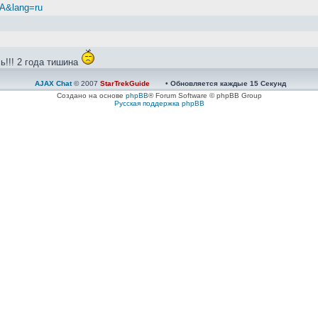
zA&lang=ru
ь!!! 2 года тишина
AJAX Chat
© 2007
StarTrekGuide
• Обновляется каждые
15
Секунд
й...
Создано на основе
phpBB
® Forum Software © phpBB Group
Русская поддержка phpBB
nkit и Autofren
зинки ерт. Ставил себе, ходит нормально...
Работает нормально.
делать?Новый или на разборке искать?тут у нас кто-то был с разборки? 
ать, подклинивает суппорт передний, говорят поменять поршень и резинк
дные
ии ЭБУ и осмотре - на глаз, конденсаторы в норме. Вопрос как найти не
нтить, найти грамотных ребят, те и починят